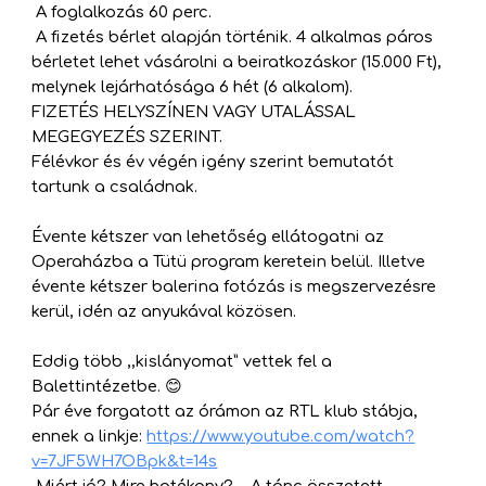
A foglalkozás 60 perc.
A fizetés bérlet alapján történik. 4 alkalmas páros
bérletet lehet vásárolni a beiratkozáskor (15.000 Ft),
melynek lejárhatósága 6 hét (6 alkalom).
FIZETÉS HELYSZÍNEN VAGY UTALÁSSAL
MEGEGYEZÉS SZERINT.
Félévkor és év végén igény szerint bemutatót
tartunk a családnak.
Évente kétszer van lehetőség ellátogatni az
Operaházba a Tütü program keretein belül. Illetve
évente kétszer balerina fotózás is megszervezésre
kerül, idén az anyukával közösen.
Eddig több ,,kislányomat” vettek fel a
Balettintézetbe. 😊
Pár éve forgatott az órámon az RTL klub stábja,
ennek a linkje:
https://www.youtube.com/watch?
v=7JF5WH7OBpk&t=14s
Miért jó? Mire hatékony? ,, A tánc összetett