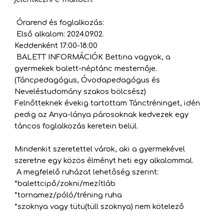
Órarend és foglalkozás:
Első alkalom: 2024.09.02.
Keddenként 17:00-18:00
BALETT INFORMÁCIÓK Bettina vagyok, a
gyermekek balett-néptánc mesternője.
(Táncpedagógus, Óvodapedagógus és
Neveléstudomány szakos bölcsész)
Felnőtteknek évekig tartottam Tánctréninget, idén
pedig az Anya-lánya párosoknak kedvezek egy
táncos foglalkozás keretein belül.
Mindenkit szeretettel várok, aki a gyermekével
szeretne egy közös élményt heti egy alkalommal.
A megfelelő ruházat lehetőség szerint:
*balettcipő/zokni/mezítláb
*tornamez/póló/tréning ruha
*szoknya vagy tütü(tüll szoknya) nem kötelező