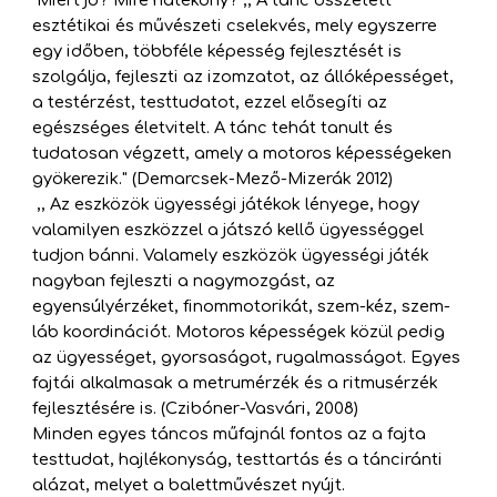
esztétikai és művészeti cselekvés, mely egyszerre
egy időben, többféle képesség fejlesztését is
szolgálja, fejleszti az izomzatot, az állóképességet,
a testérzést, testtudatot, ezzel elősegíti az
egészséges életvitelt. A tánc tehát tanult és
tudatosan végzett, amely a motoros képességeken
gyökerezik." (Demarcsek-Mező-Mizerák 2012)
,, Az eszközök ügyességi játékok lényege, hogy
valamilyen eszközzel a játszó kellő ügyességgel
tudjon bánni. Valamely eszközök ügyességi játék
nagyban fejleszti a nagymozgást, az
egyensúlyérzéket, finommotorikát, szem-kéz, szem-
láb koordinációt. Motoros képességek közül pedig
az ügyességet, gyorsaságot, rugalmasságot. Egyes
fajtái alkalmasak a metrumérzék és a ritmusérzék
fejlesztésére is. (Czibóner-Vasvári, 2008)
Minden egyes táncos műfajnál fontos az a fajta
testtudat, hajlékonyság, testtartás és a tánciránti
alázat, melyet a balettművészet nyújt.